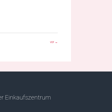
vor
→
r Einkaufszentrum