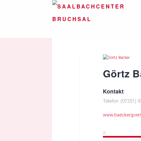
Görtz B
Kontakt
Telefon: (07251) 9
www.baeckergoert
//