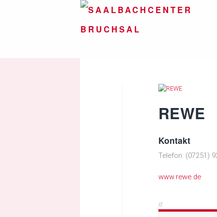
REWE
Kontakt
Telefon: (07251) 9
www.rewe.de
//